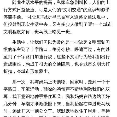
随着生活水平的提高，私家车急剧增长，人们的出
行方式日益便捷。可是人们的“文明交通”的意识却似乎
停滞不前。“礼让斑马线”早已被写入道路交通法规中，
但投射到现实生活中去，又有多少人做到了呢?一个城市
文明程度如何，斑马线上略见一斑。
生活中，让我们习以为常的是一些缺乏文明驾驶习
惯的车主到了十字路口，争分夺秒、呼啸而过，有的甚
至到了十字路口加速行驶，这些不文明行为给我们出行
造成困难，构成了很大的交通隐患，也令城市文明大打
折扣，令城市形象蒙尘。
那一次，我与妈妈上街购物。回家时，走到一个十
字路口，车流涌动，聒噪的鸣笛声不断地刺激我们的双
耳，我下意识地伸手捂住耳朵。我和妈妈在路边站了好
几分钟，车潮才渐渐缓慢下来，当我抬起右脚过斑马线
时，远处开来一辆公交车。我默默地收住了脚步，等待