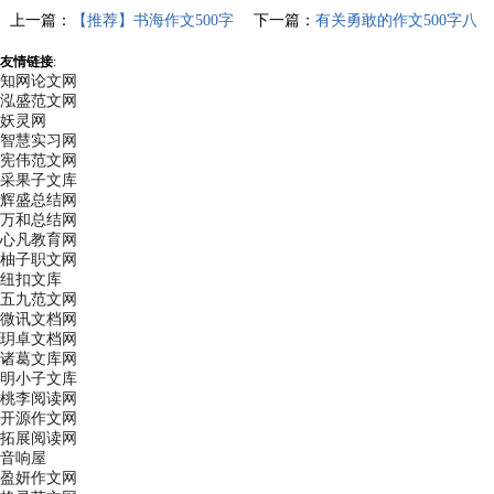
上一篇：
【推荐】书海作文500字
下一篇：
有关勇敢的作文500字八
八篇
篇
友情链接
:
知网论文网
泓盛范文网
妖灵网
智慧实习网
宪伟范文网
采果子文库
辉盛总结网
万和总结网
心凡教育网
柚子职文网
纽扣文库
五九范文网
微讯文档网
玥卓文档网
诸葛文库网
明小子文库
桃李阅读网
开源作文网
拓展阅读网
音响屋
盈妍作文网