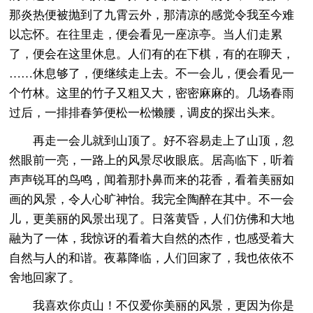
那炎热便被抛到了九霄云外，那清凉的感觉令我至今难
以忘怀。在往里走，便会看见一座凉亭。当人们走累
了，便会在这里休息。人们有的在下棋，有的在聊天，
……休息够了，便继续走上去。不一会儿，便会看见一
个竹林。这里的竹子又粗又大，密密麻麻的。几场春雨
过后，一排排春笋便松一松懒腰，调皮的探出头来。
再走一会儿就到山顶了。好不容易走上了山顶，忽
然眼前一亮，一路上的风景尽收眼底。居高临下，听着
声声锐耳的鸟鸣，闻着那扑鼻而来的花香，看着美丽如
画的风景，令人心旷神怡。我完全陶醉在其中。不一会
儿，更美丽的风景出现了。日落黄昏，人们仿佛和大地
融为了一体，我惊讶的看着大自然的杰作，也感受着大
自然与人的和谐。夜幕降临，人们回家了，我也依依不
舍地回家了。
我喜欢你贞山！不仅爱你美丽的风景，更因为你是