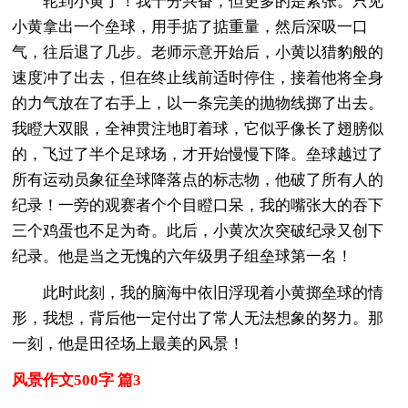
轮到小黄了！我十分兴奋，但更多的是紧张。只见
小黄拿出一个垒球，用手掂了掂重量，然后深吸一口
气，往后退了几步。老师示意开始后，小黄以猎豹般的
速度冲了出去，但在终止线前适时停住，接着他将全身
的力气放在了右手上，以一条完美的抛物线掷了出去。
我瞪大双眼，全神贯注地盯着球，它似乎像长了翅膀似
的，飞过了半个足球场，才开始慢慢下降。垒球越过了
所有运动员象征垒球降落点的标志物，他破了所有人的
纪录！一旁的观赛者个个目瞪口呆，我的嘴张大的吞下
三个鸡蛋也不足为奇。此后，小黄次次突破纪录又创下
纪录。他是当之无愧的六年级男子组垒球第一名！
此时此刻，我的脑海中依旧浮现着小黄掷垒球的情
形，我想，背后他一定付出了常人无法想象的努力。那
一刻，他是田径场上最美的风景！
风景作文500字 篇3