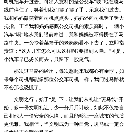
司机把车开过去。可出人意料的是公交车“吱”地在斑马
线前停住了，笑着朝我们摆了摆了手，示意我们过去。
我和妈妈微笑着向司机点点头，妈妈还向司机竖了竖大
拇指。正当我和妈妈感慨公交司机的素质高时，一辆小
汽车“唰”地从我们眼前冲过，我和妈妈被吓得愣在了马
路中央。一旁拎着菜篮子的老奶奶看不下去了，立即指
责道：“这人开车怎么可以这样啊?要撞到人嘞。”可是，
小汽车早已扬长而去，只留下一股尾气。
那次过马路的经历，每次想起来我都心有余悸，如
果每个司机都能像那位公交车司机一样，我们过马路就
不会那么恐慌了。
文明之行，始于“足”下，让我们从礼让“斑马线”开
始，多一份文明礼让，少一分斤斤计较，如此不仅给自
己和他人一份安全的保障，而且能够让一座城市的气质
更优雅。我相信，当文明成为一种自觉，斑马线一定会