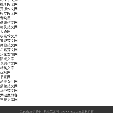
桃李阅读网
开源作文网
拓展阅读网
音响屋
盈妍作文网
格灵范文网
大通网
杨嘉莺文库
智能范文网
微蕲范文网
岳嘉范文网
乐家女性网
阳光文库
卓思作文网
精英文库
优写网
书童网
爱美女性网
鼎越范文网
华中范文网
尹破魔博客
三菱文库网
Copyright © 2024
易推范文网
www.yituix.com 版权所有