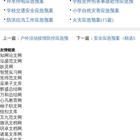
篇）
停水停电应急预案
学校意外伤害事故处理应急预
学校交通安全应急预案
案
小学自然灾害应急预案
防洪抗汛工作应急预案
火灾应急预案(15篇)
上一篇：
户外活动疫情防控应急预
下一篇：
安全应急预案（精选5
案（精选6篇）
篇）
友情链接
:
知网论文网
泓盛范文网
妖灵网
智慧实习网
宪伟范文网
采果子文库
辉盛总结网
万和总结网
心凡教育网
柚子职文网
纽扣文库
五九范文网
微讯文档网
玥卓文档网
诸葛文库网
明小子文库