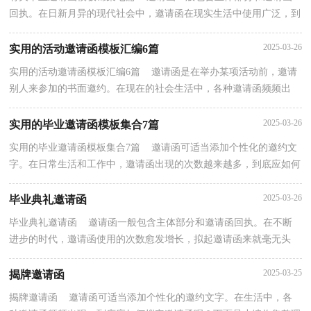
回执。在日新月异的现代社会中，邀请函在现实生活中使用广泛，到
底应如何拟定邀请函呢？以下是小编为大家收集的毕...
2025-03-26
实用的活动邀请函模板汇编6篇
实用的活动邀请函模板汇编6篇 邀请函是在举办某项活动前，邀请
别人来参加的书面邀约。在现在的社会生活中，各种邀请函频频出
现，相信很多朋友都对拟邀请函感到非常苦恼吧，以下...
2025-03-26
实用的毕业邀请函模板集合7篇
实用的毕业邀请函模板集合7篇 邀请函可适当添加个性化的邀约文
字。在日常生活和工作中，邀请函出现的次数越来越多，到底应如何
拟定邀请函呢？下面是小编精心整理的毕业邀请函7...
2025-03-26
毕业典礼邀请函
毕业典礼邀请函 邀请函一般包含主体部分和邀请函回执。在不断
进步的时代，邀请函使用的次数愈发增长，拟起邀请函来就毫无头
绪？以下是小编帮大家整理的毕业典礼邀请函，仅供参考...
2025-03-25
揭牌邀请函
揭牌邀请函 邀请函可适当添加个性化的邀约文字。在生活中，各