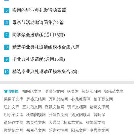
实用的毕业典礼邀请函四篇
5
母亲节活动邀请函集合5篇
6
同学聚会邀请函(通用15篇)
7
精选毕业典礼邀请函模板合集八篇
8
毕业典礼邀请函(通用15篇)
9
精选毕业典礼邀请函模板集合5篇
10
知网论文网
泓盛范文网
妖灵网
智慧实习网
宪伟范文网
友情链接
:
采果子文库
辉盛总结网
万和总结网
心凡教育网
柚子职文网
纽扣文库
五九范文网
微讯文档网
玥卓文档网
诸葛文库网
明小子文库
桃李阅读网
开源作文网
拓展阅读网
音响屋
盈妍作文网
格灵范文网
大通网
杨嘉莺文库
智能范文网
微蕲范文网
岳嘉范文网
乐家女性网
阳光文库
卓思作文网