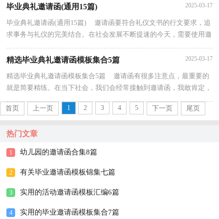
2025-03-17
毕业典礼邀请函(通用15篇)
毕业典礼邀请函(通用15篇) 邀请函要符合礼仪文书的行文要求，追
求事务与礼仪的完美结合。在社会发展不断提速的今天，需要使用邀
请函的场合越来越多，到底应如何拟定邀请函呢？下...
2025-03-17
精选毕业典礼邀请函模板集合5篇
精选毕业典礼邀请函模板集合5篇 邀请函有很多注意点，最重要的
就是简要精练。在当下社会，我们会经常接触到邀请函，我敢肯定，
大部分人都对拟定邀请函很是头疼的，下面是小编为大...
1
2
3
4
5
首页
上一页
下一页
尾页
热门文章
幼儿园的邀请函合集8篇
1
有关毕业邀请函模板锦集七篇
2
实用的活动邀请函模板汇编6篇
3
实用的毕业邀请函模板集合7篇
4