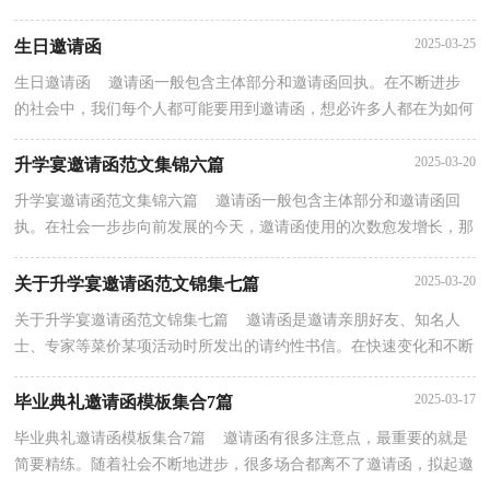
邀请函到底怎么写呢？以下是小编为大家整理的商务...
2025-03-25
生日邀请函
生日邀请函 邀请函一般包含主体部分和邀请函回执。在不断进步
的社会中，我们每个人都可能要用到邀请函，想必许多人都在为如何
写好邀请函而烦恼吧，下面是小编帮大家整理的&#039;生...
2025-03-20
升学宴邀请函范文集锦六篇
升学宴邀请函范文集锦六篇 邀请函一般包含主体部分和邀请函回
执。在社会一步步向前发展的今天，邀请函使用的次数愈发增长，那
么邀请函的格式，你掌握了吗下面是小编精心整理的...
2025-03-20
关于升学宴邀请函范文锦集七篇
关于升学宴邀请函范文锦集七篇 邀请函是邀请亲朋好友、知名人
士、专家等菜价某项活动时所发出的请约性书信。在快速变化和不断
变革的今天，邀请函在活动中的使用越来越广泛...
2025-03-17
毕业典礼邀请函模板集合7篇
毕业典礼邀请函模板集合7篇 邀请函有很多注意点，最重要的就是
简要精练。随着社会不断地进步，很多场合都离不了邀请函，拟起邀