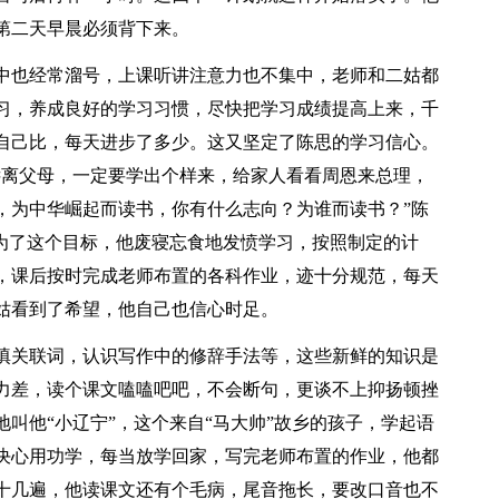
第二天早晨必须背下来。
中也经常溜号，上课听讲注意力也不集中，老师和二姑都
习，养成良好的学习习惯，尽快把学习成绩提高上来，千
自己比，每天进步了多少。这又坚定了陈思的学习信心。
远离父母，一定要学出个样来，给家人看看周恩来总理，
，为中华崛起而读书，你有什么志向？为谁而读书？”陈
是为了这个目标，他废寝忘食地发愤学习，按照制定的计
，课后按时完成老师布置的各科作业，迹十分规范，每天
姑看到了希望，他自己也信心时足。
填关联词，认识写作中的修辞手法等，这些新鲜的知识是
力差，读个课文嗑嗑吧吧，不会断句，更谈不上抑扬顿挫
叫他“小辽宁”，这个来自“马大帅”故乡的孩子，学起语
决心用功学，每当放学回家，写完老师布置的作业，他都
十几遍，他读课文还有个毛病，尾音拖长，要改口音也不