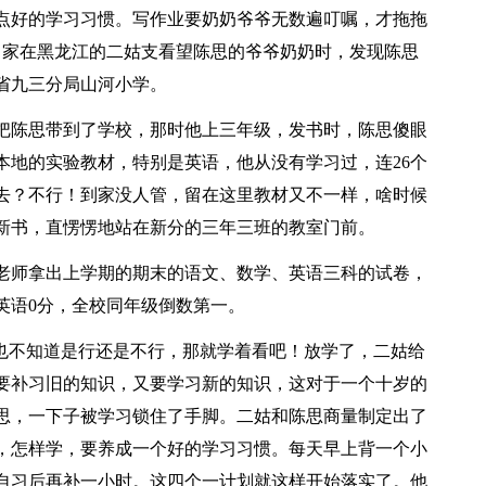
一点好的学习习惯。写作业要奶奶爷爷无数遍叮嘱，才拖拖
，家在黑龙江的二姑支看望陈思的爷爷奶奶时，发现陈思
省九三分局山河小学。
把陈思带到了学校，那时他上三年级，发书时，陈思傻眼
本地的实验教材，特别是英语，他从没有学习过，连26个
去？不行！到家没人管，留在这里教材又不一样，啥时候
新书，直愣愣地站在新分的三年三班的教室门前。
老师拿出上学期的期末的语文、数学、英语三科的试卷，
，英语0分，全校同年级倒数第一。
他也不知道是行还是不行，那就学着看吧！放学了，二姑给
要补习旧的知识，又要学习新的知识，这对于一个十岁的
思，一下子被学习锁住了手脚。二姑和陈思商量制定出了
，怎样学，要养成一个好的学习习惯。每天早上背一个小
自习后再补一小时。这四个一计划就这样开始落实了。他