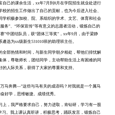
自己的课余生活，xx年7月到8月在学院招生就业处进行
学校的招生工作做出了自己的贡献，也为今后进入社会、
同学积极参加校、院、系组织的学术、文艺、体育和社会
服务”、“环保宣传”等有意义的志愿者活动，锻炼自己的
”中团结队员，获“团体三等奖”，xx年9月，由于梁静
选为xx级新生531010班的助理班主任。
的全部热情和时间，与新生同学朝夕相处，帮他们排忧解
集体，尊敬师长，团结同学，主动帮助生活上有困难的同
好的人际关系，获得了大家的尊重和支持。
、万马奔腾—”这些与马有关的成语吗？对我就是一个属马
勤奋好学，思维敏捷。成绩优秀。
习上，我严格要求自己，努力进取，肯钻研，学习有一股
苦学习。我上课认真听讲，积极思考，踊跃发言，锻炼自己