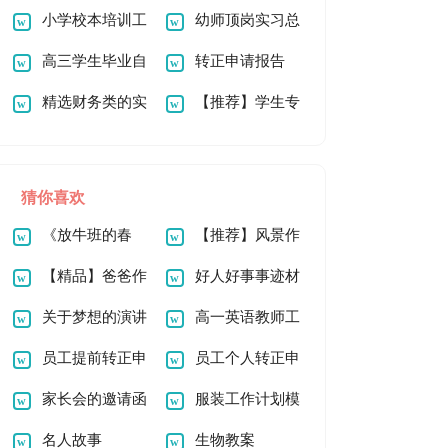
篇
小学校本培训工
请书
幼师顶岗实习总
作总结
高三学生毕业自
结
转正申请报告
我鉴定
精选财务类的实
【推荐】学生专
习报告四篇
业实习报告汇编九篇
猜你喜欢
《放牛班的春
【推荐】风景作
天》观后感(汇编15
【精品】爸爸作
文500字4篇
好人好事事迹材
篇)
文300字3篇
关于梦想的演讲
料通用15篇
高一英语教师工
稿合集15篇
员工提前转正申
作计划
员工个人转正申
请书15篇
家长会的邀请函
请书【推荐】
服装工作计划模
(精选15篇)
名人故事
板
生物教案