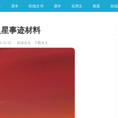
告
课本
职场文书
课件
实用文
教案
祝福
之星事迹材料
:38:58
阅读全文
下载本文