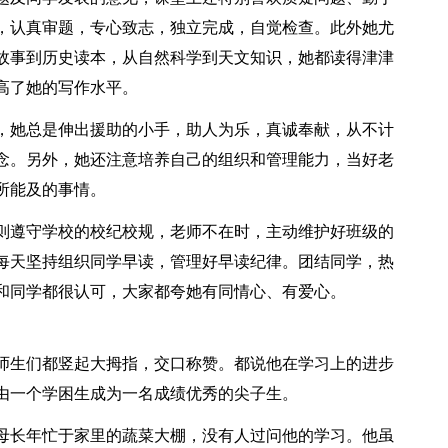
，认真审题，专心致志，独立完成，自觉检查。此外她尤
故事到历史读本，从自然科学到天文知识，她都读得津津
高了她的写作水平。
，她总是伸出援助的小手，助人为乐，真诚奉献，从不计
念。另外，她还注意培养自己的组织和管理能力，当好老
所能及的事情。
则遵守学校的校纪校规，老师不在时，主动维护好班级的
每天坚持组织同学早读，管理好早读纪律。团结同学，热
和同学都很认可，大家都夸她有同情心、有爱心。
师生们都竖起大拇指，交口称赞。都说他在学习上的进步
由一个学困生成为一名成绩优秀的尖子生。
母长年忙于家里的蔬菜大棚，没有人过问他的学习。他虽