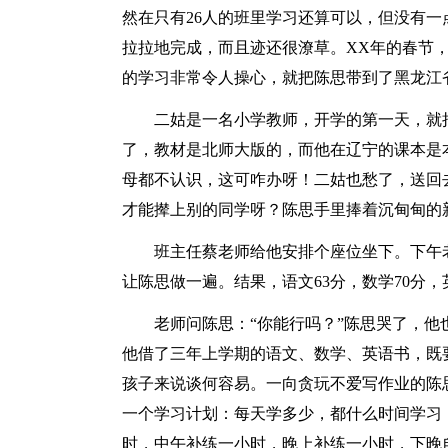
然在只有26人的班里学习还算可以，但没有
拉拉地完成，而且迹还很潦草。XX年的春节
的学习非常令人操心，就把陈思带到了黑龙江
二姑是一名小学教师，开学的第一天，就
了，教材是北师大版的，而他在辽宁的课本是
母都不认识，这可咋办呀！二姑也愁了，送回
才能撵上别的同学呀？陈思手里捧着沉甸甸的
班主任蔡老师给他安排个座位坐下。下午
让陈思做一遍。结果，语文63分，数学70分
老师问陈思：“你能行吗？”陈思哭了，
他借了三年上学期的语文、数学、英语书，既
孩子来说谈何容易。一向贪玩不爱写作业的陈
一个学习计划：每天学多少，都什么时间学习
时，中午补练一小时，晚上补练一小时，下晚