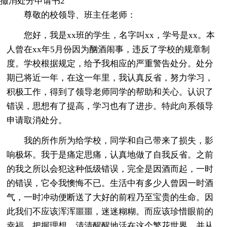
撤消处分申请书2
尊敬的校领导、班主任老师：
您好，我是xx班的学生，名字叫xx，学号是xx。本
人曾在xx年5月份因为酗酒闹事，违反了学校的规章制
度。学校根据规定，给予我相应的严重警告处分。处分
期已将近一年，在这一年里，我认真反省，努力学习，
积极工作，得到了领导老师同学的帮助和关心。认识了
错误，思想有了提高，学习也有了进步。特此向系领导
申请取消处分。
我的所作所为给学校，同学和自己带来了损失，影
响极坏。我于是痛定思痛，认真地做了自我反省。之前
的我之所以会犯这种低级错误，完全是因酒而起，一时
的错误，它令我懊悔不已。生活中有多少人曾因一时酒
气，一时冲动便断送了大好的前程乃至宝贵的生命。因
此我们不应该浑浑噩噩，迷迷糊糊。而应该珍惜眼前的
幸福，把握理想，清清醒醒地活在这个繁花世界，并从