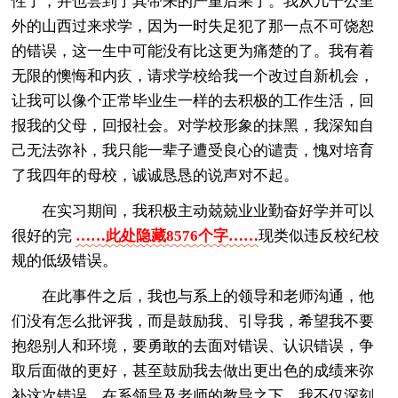
性了，并也尝到了其带来的严重后果了。我从几千公里
外的山西过来求学，因为一时失足犯了那一点不可饶恕
的错误，这一生中可能没有比这更为痛楚的了。我有着
无限的懊悔和内疚，请求学校给我一个改过自新机会，
让我可以像个正常毕业生一样的去积极的工作生活，回
报我的父母，回报社会。对学校形象的抹黑，我深知自
己无法弥补，我只能一辈子遭受良心的谴责，愧对培育
了我四年的母校，诚诚恳恳的说声对不起。
在实习期间，我积极主动兢兢业业勤奋好学并可以
很好的完
……此处隐藏8576个字……
现类似违反校纪校
规的低级错误。
在此事件之后，我也与系上的领导和老师沟通，他
们没有怎么批评我，而是鼓励我、引导我，希望我不要
抱怨别人和环境，要勇敢的去面对错误、认识错误，争
取后面做的更好，甚至鼓励我去做出更出色的成绩来弥
补这次错误。在系领导及老师的教导之下，我不仅深刻