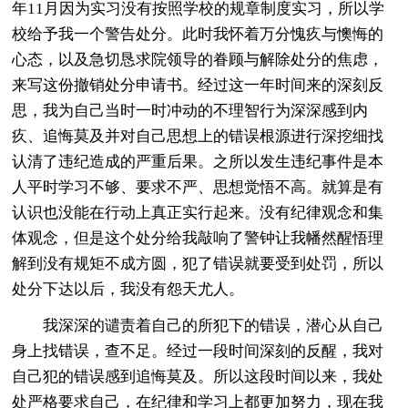
年11月因为实习没有按照学校的规章制度实习，所以学
校给予我一个警告处分。此时我怀着万分愧疚与懊悔的
心态，以及急切恳求院领导的眷顾与解除处分的焦虑，
来写这份撤销处分申请书。经过这一年时间来的深刻反
思，我为自己当时一时冲动的不理智行为深深感到内
疚、追悔莫及并对自己思想上的错误根源进行深挖细找
认清了违纪造成的严重后果。之所以发生违纪事件是本
人平时学习不够、要求不严、思想觉悟不高。就算是有
认识也没能在行动上真正实行起来。没有纪律观念和集
体观念，但是这个处分给我敲响了警钟让我幡然醒悟理
解到没有规矩不成方圆，犯了错误就要受到处罚，所以
处分下达以后，我没有怨天尤人。
我深深的谴责着自己的所犯下的错误，潜心从自己
身上找错误，查不足。经过一段时间深刻的反醒，我对
自己犯的错误感到追悔莫及。所以这段时间以来，我处
处严格要求自己，在纪律和学习上都更加努力，现在我