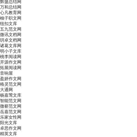
辉盛总结网
万和总结网
心凡教育网
柚子职文网
纽扣文库
五九范文网
微讯文档网
玥卓文档网
诸葛文库网
明小子文库
桃李阅读网
开源作文网
拓展阅读网
音响屋
盈妍作文网
格灵范文网
大通网
杨嘉莺文库
智能范文网
微蕲范文网
岳嘉范文网
乐家女性网
阳光文库
卓思作文网
精英文库