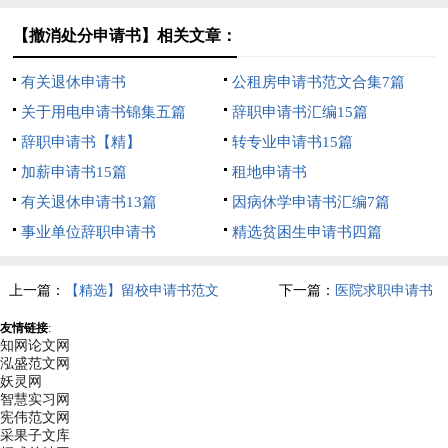
【撤消处分申请书】相关文章：
有关退休申请书
公租房申请书范文合集7篇
关于用电申请书锦集五篇
辞职申请书汇编15篇
辞职申请书【精】
转专业申请书15篇
加薪申请书15篇
租地申请书
有关退休申请书13篇
因病休学申请书汇编7篇
事业单位辞职申请书
精选贫困生申请书四篇
上一篇：
【精选】留校申请书范文
下一篇：
医院求职申请书
十篇
友情链接
:
知网论文网
泓盛范文网
妖灵网
智慧实习网
宪伟范文网
采果子文库