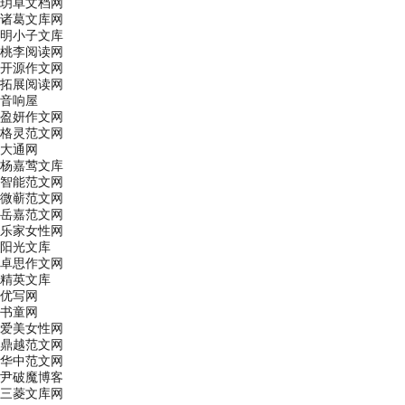
玥卓文档网
诸葛文库网
明小子文库
桃李阅读网
开源作文网
拓展阅读网
音响屋
盈妍作文网
格灵范文网
大通网
杨嘉莺文库
智能范文网
微蕲范文网
岳嘉范文网
乐家女性网
阳光文库
卓思作文网
精英文库
优写网
书童网
爱美女性网
鼎越范文网
华中范文网
尹破魔博客
三菱文库网