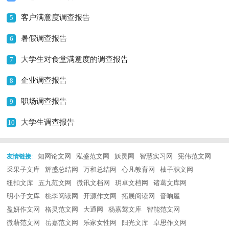
客户满意度调查报告
5
暑假调查报告
6
大学生对食堂满意度的调查报告
7
企业调查报告
8
职场调查报告
9
大学生调查报告
10
知网论文网
泓盛范文网
妖灵网
智慧实习网
宪伟范文网
友情链接
:
采果子文库
辉盛总结网
万和总结网
心凡教育网
柚子职文网
纽扣文库
五九范文网
微讯文档网
玥卓文档网
诸葛文库网
明小子文库
桃李阅读网
开源作文网
拓展阅读网
音响屋
盈妍作文网
格灵范文网
大通网
杨嘉莺文库
智能范文网
微蕲范文网
岳嘉范文网
乐家女性网
阳光文库
卓思作文网